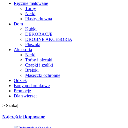
Ręcznie malowane
Torby
Nerki
Plastry drewna
Dom
Kubki
DEKORACJE
DROBNE AKCESORIA
Pluszaki
Akcesoria
Nerki
Torby i plecaki
Czapki i szaliki
Breloki
Maseczki ochronne
Odzież
Bony podarunkowe
Promocje
Dla zwierząt
>
Szukaj
Najczęściej kupowane