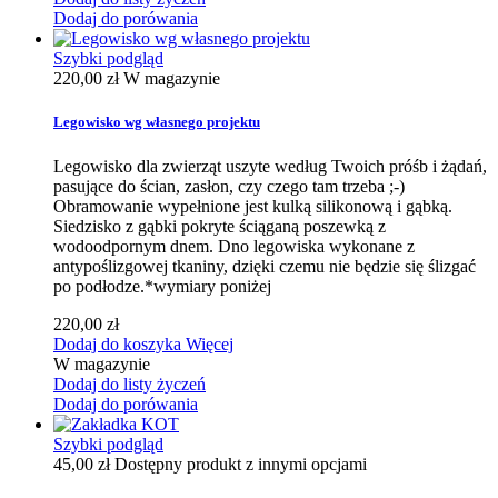
Dodaj do porówania
Szybki podgląd
220,00 zł
W magazynie
Legowisko wg własnego projektu
Legowisko dla zwierząt uszyte według Twoich próśb i żądań,
pasujące do ścian, zasłon, czy czego tam trzeba ;-)
Obramowanie wypełnione jest kulką silikonową i gąbką.
Siedzisko z gąbki pokryte ściąganą poszewką z
wodoodpornym dnem. Dno legowiska wykonane z
antypoślizgowej tkaniny, dzięki czemu nie będzie się ślizgać
po podłodze.*wymiary poniżej
220,00 zł
Dodaj do koszyka
Więcej
W magazynie
Dodaj do listy życzeń
Dodaj do porówania
Szybki podgląd
45,00 zł
Dostępny produkt z innymi opcjami