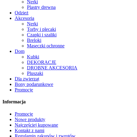
Nerki
Plastry drewna
Odzież
Akcesoria
Nerki
Torby i plecaki
Czapki i szaliki
Breloki
Maseczki ochronne
Dom
Kubki
DEKORACJE
DROBNE AKCESORIA
Pluszaki
Dla zwierząt
Bony podarunkowe
Promocje
Informacja
Promocje
Nowe produkty
Najczęściej kupowane
Kontakt z nami
Regulamin zakupów i zwrotów