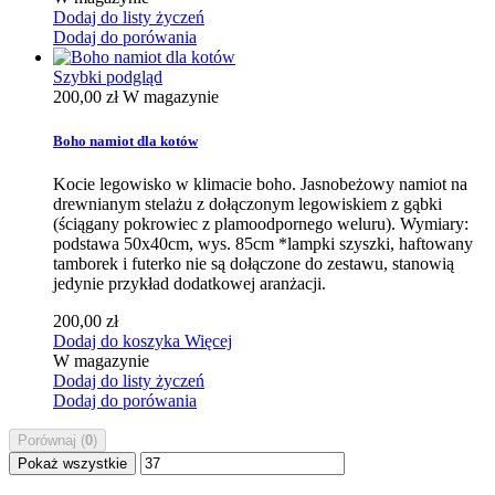
Dodaj do listy życzeń
Dodaj do porówania
Szybki podgląd
200,00 zł
W magazynie
Boho namiot dla kotów
Kocie legowisko w klimacie boho. Jasnobeżowy namiot na
drewnianym stelażu z dołączonym legowiskiem z gąbki
(ściągany pokrowiec z plamoodpornego weluru). Wymiary:
podstawa 50x40cm, wys. 85cm *lampki szyszki, haftowany
tamborek i futerko nie są dołączone do zestawu, stanowią
jedynie przykład dodatkowej aranżacji.
200,00 zł
Dodaj do koszyka
Więcej
W magazynie
Dodaj do listy życzeń
Dodaj do porówania
Porównaj (
0
)
Pokaż wszystkie