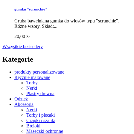
gumka "scrunchie"
Gruba bawełniana gumka do włosów typu "scrunchie".
Różne wzory. Skład:...
20,00 zł
Wszystkie bestsellery
Kategorie
produkty personalizowane
Ręcznie malowane
Torby
Nerki
Plastry drewna
Odzież
Akcesoria
Nerki
Torby i plecaki
Czapki i szaliki
Breloki
Maseczki ochronne