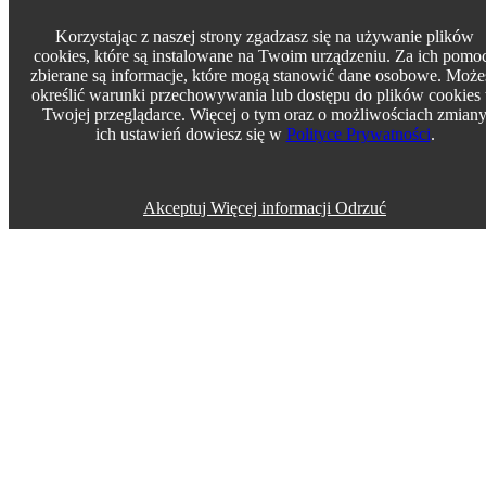
Korzystając z naszej strony zgadzasz się na używanie plików
cookies, które są instalowane na Twoim urządzeniu. Za ich pomo
zbierane są informacje, które mogą stanowić dane osobowe. Może
określić warunki przechowywania lub dostępu do plików cookies
Twojej przeglądarce. Więcej o tym oraz o możliwościach zmian
ich ustawień dowiesz się w
Polityce Prywatności
.
Akceptuj
Więcej informacji
Odrzuć