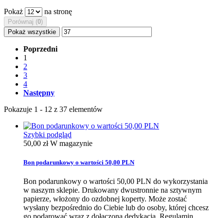
Pokaż
na stronę
Porównaj (
0
)
Pokaż wszystkie
Poprzedni
1
2
3
4
Następny
Pokazuje 1 - 12 z 37 elementów
Szybki podgląd
50,00 zł
W magazynie
Bon podarunkowy o wartości 50,00 PLN
Bon podarunkowy o wartości 50,00 PLN do wykorzystania
w naszym sklepie. Drukowany dwustronnie na sztywnym
papierze, włożony do ozdobnej koperty. Może zostać
wysłany bezpośrednio do Ciebie lub do osoby, której chcesz
go podarować wraz z dołączoną dedykacją. Regulamin