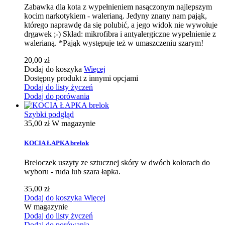
Zabawka dla kota z wypełnieniem nasączonym najlepszym
kocim narkotykiem - walerianą. Jedyny znany nam pająk,
którego naprawdę da się polubić, a jego widok nie wywołuje
drgawek ;-) Skład: mikrofibra i antyalergiczne wypełnienie z
walerianą. *Pająk występuje też w umaszczeniu szarym!
20,00 zł
Dodaj do koszyka
Więcej
Dostępny produkt z innymi opcjami
Dodaj do listy życzeń
Dodaj do porówania
Szybki podgląd
35,00 zł
W magazynie
KOCIA ŁAPKA brelok
Breloczek uszyty ze sztucznej skóry w dwóch kolorach do
wyboru - ruda lub szara łapka.
35,00 zł
Dodaj do koszyka
Więcej
W magazynie
Dodaj do listy życzeń
Dodaj do porówania