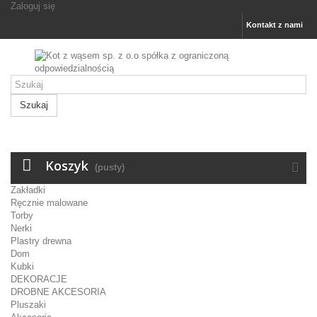
Zaloguj się
Kontakt z nami
Szukaj
Koszyk
(pusty)
Zakładki
Ręcznie malowane
Torby
Nerki
Plastry drewna
Dom
Kubki
DEKORACJE
DROBNE AKCESORIA
Pluszaki