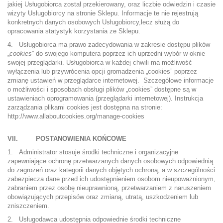
jakiej Usługobiorca został przekierowany, oraz liczbie odwiedzin i czasie
wizyty Usługobiorcy na stronie Sklepu. Informacje te nie rejestrują
konkretnych danych osobowych Usługobiorcy,lecz służą do
opracowania statystyk korzystania ze Sklepu.
4. Usługobiorca ma prawo zadecydowania w zakresie dostępu plików
„
cookies
” do swojego komputera poprzez ich uprzedni wybór w oknie
swojej przeglądarki. Usługobiorca w każdej chwili ma możliwość
wyłączenia lub przywrócenia opcji gromadzenia „cookies” poprzez
zmianę ustawień w przeglądarce internetowej. Szczegółowe informacje
o możliwości i sposobach obsługi plików „cookies” dostępne są w
ustawieniach oprogramowania (przeglądarki internetowej). Instrukcja
zarządzania plikami cookies jest dostępna na stronie:
http://www.allaboutcookies.org/manage-cookies
VII. POSTANOWIENIA KOŃCOWE
1. Administrator stosuje środki techniczne i organizacyjne
zapewniające ochronę przetwarzanych danych osobowych odpowiednią
do zagrożeń oraz kategorii danych objętych ochroną, a w szczególności
zabezpiecza dane przed ich udostępnieniem osobom nieupoważnionym,
zabraniem przez osobę nieuprawnioną, przetwarzaniem z naruszeniem
obowiązujących przepisów oraz zmianą, utratą, uszkodzeniem lub
zniszczeniem.
2. Usługodawca udostępnia odpowiednie środki techniczne