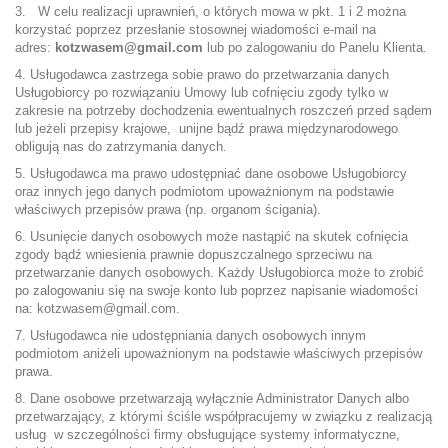
3. W celu realizacji uprawnień, o których mowa w pkt. 1 i 2 można
korzystać poprzez przesłanie stosownej wiadomości e-mail na
adres:
kotzwasem@gmail.com
lub po zalogowaniu do Panelu Klienta.
4. Usługodawca zastrzega sobie prawo do przetwarzania danych
Usługobiorcy po rozwiązaniu Umowy lub cofnięciu zgody tylko w
zakresie na potrzeby dochodzenia ewentualnych roszczeń przed sądem
lub jeżeli przepisy krajowe, unijne bądź prawa międzynarodowego
obligują nas do zatrzymania danych.
5. Usługodawca ma prawo udostępniać dane osobowe Usługobiorcy
oraz innych jego danych podmiotom upoważnionym na podstawie
właściwych przepisów prawa (np. organom ścigania).
6. Usunięcie danych osobowych może nastąpić na skutek cofnięcia
zgody bądź wniesienia prawnie dopuszczalnego sprzeciwu na
przetwarzanie danych osobowych. Każdy Usługobiorca może to zrobić
po zalogowaniu się na swoje konto lub poprzez napisanie wiadomości
na: kotzwasem@gmail.com.
7. Usługodawca nie udostępniania danych osobowych innym
podmiotom aniżeli upoważnionym na podstawie właściwych przepisów
prawa.
8. Dane osobowe przetwarzają wyłącznie Administrator Danych albo
przetwarzający, z którymi ściśle współpracujemy w związku z realizacją
usług w szczególności firmy obsługujące systemy informatyczne,