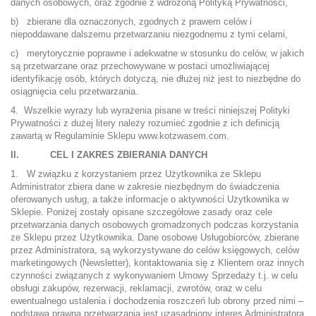
danych osobowych, oraz zgodnie z wdrożoną Polityką Prywatności,
b) zbierane dla oznaczonych, zgodnych z prawem celów i
niepoddawane dalszemu przetwarzaniu niezgodnemu z tymi celami,
c) merytorycznie poprawne i adekwatne w stosunku do celów, w jakich
są przetwarzane oraz przechowywane w postaci umożliwiającej
identyfikację osób, których dotyczą, nie dłużej niż jest to niezbędne do
osiągnięcia celu przetwarzania.
4. Wszelkie wyrazy lub wyrażenia pisane w treści niniejszej Polityki
Prywatności z dużej litery należy rozumieć zgodnie z ich definicją
zawartą w Regulaminie Sklepu
www.kotzwasem.com.
II. CEL I ZAKRES ZBIERANIA DANYCH
1. W związku z korzystaniem przez Użytkownika ze Sklepu
Administrator zbiera dane w zakresie niezbędnym do świadczenia
oferowanych usług, a także informacje o aktywności Użytkownika w
Sklepie. Poniżej zostały opisane szczegółowe zasady oraz cele
przetwarzania danych osobowych gromadzonych podczas korzystania
ze Sklepu przez Użytkownika. Dane osobowe Usługobiorców, zbierane
przez Administratora, są wykorzystywane do celów księgowych, celów
marketingowych (Newsletter), kontaktowania się z Klientem oraz innych
czynności związanych z wykonywaniem Umowy Sprzedaży t.j. w celu
obsługi zakupów, rezerwacji, reklamacji, zwrotów, oraz w celu
ewentualnego ustalenia i dochodzenia roszczeń lub obrony przed nimi –
podstawą prawną przetwarzania jest uzasadniony interes Administratora