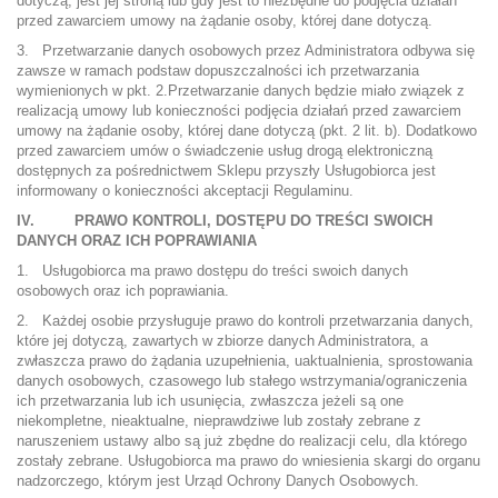
dotyczą, jest jej stroną lub gdy jest to niezbędne do podjęcia działań
przed zawarciem umowy na żądanie osoby, której dane dotyczą.
3. Przetwarzanie danych osobowych przez Administratora odbywa się
zawsze w ramach podstaw dopuszczalności ich przetwarzania
wymienionych w pkt. 2.Przetwarzanie danych będzie miało związek z
realizacją umowy lub konieczności podjęcia działań przed zawarciem
umowy na żądanie osoby, której dane dotyczą (pkt. 2 lit. b). Dodatkowo
przed zawarciem umów o świadczenie usług drogą elektroniczną
dostępnych za pośrednictwem Sklepu przyszły Usługobiorca jest
informowany o konieczności akceptacji Regulaminu.
IV. PRAWO KONTROLI, DOSTĘPU DO TREŚCI SWOICH
DANYCH ORAZ ICH POPRAWIANIA
1. Usługobiorca ma prawo dostępu do treści swoich danych
osobowych oraz ich poprawiania.
2. Każdej osobie przysługuje prawo do kontroli przetwarzania danych,
które jej dotyczą, zawartych w zbiorze danych Administratora, a
zwłaszcza prawo do żądania uzupełnienia, uaktualnienia, sprostowania
danych osobowych, czasowego lub stałego wstrzymania/ograniczenia
ich przetwarzania lub ich usunięcia, zwłaszcza jeżeli są one
niekompletne, nieaktualne, nieprawdziwe lub zostały zebrane z
naruszeniem ustawy albo są już zbędne do realizacji celu, dla którego
zostały zebrane. Usługobiorca ma prawo do wniesienia skargi do organu
nadzorczego, którym jest Urząd Ochrony Danych Osobowych.