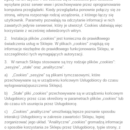
wysyłane przez serwer www i przechowywane przez oprogramowanie
komputera przeglądarki. Kiedy przeglądarka ponownie połączy się ze
stroną, witryna rozpoznaje rodzaj urządzenia, z którego łączy się
użytkownik. Parametry pozwalają na odczytanie informacji w nich
zawartych jedynie serwerowi, który je utworzył. Cookies ułatwiają więc
korzystanie z wcześniej odwiedzonych witryn.
2. Instalacja plików „
cookies
” jest konieczna do prawidłowego
świadczenia usług w Sklepie. W plikach „
cookies
" znajdują się
informacje niezbędne do prawidłowego funkcjonowania Sklepu, w
szczególności tych wymagających autoryzacji.
3. W ramach Sklepu stosowane są trzy rodzaje plików „
cookies
”:
„sesyjne”, „stałe” oraz „analityczne”.
a) „
Cookies
” „sesyjne” są plikami tymczasowymi, które
przechowywane są w urządzeniu końcowym Usługobiorcy do czasu
wylogowania(opuszczenia Sklepu).
b) „Stałe” pliki „
cookies
” przechowywane są w urządzeniu końcowym
Usługobiorcy przez czas określony w parametrach plików „
cookies
” lub
do czasu ich usunięcia przez Usługobiorcę.
c) „
Cookies
” „analityczne” umożliwiają lepsze poznanie sposobu
interakcji Usługobiorcy w zakresie zawartości Sklepu, lepiej
zorganizować jego układ. “Analityczne” „
cookies
” gromadzą informacje
o sposobie korzystania ze Sklepu przez Usługobiorcę, typie strony, z