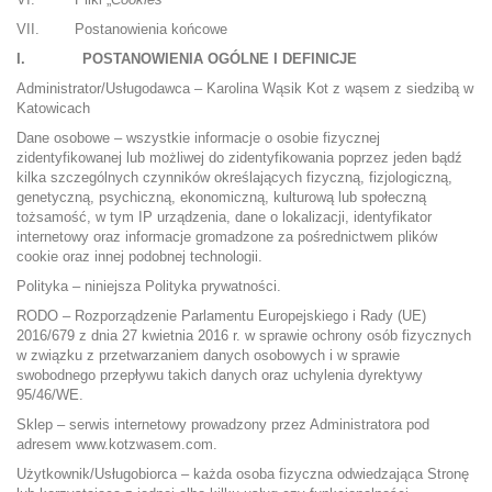
VII. Postanowienia końcowe
I. POSTANOWIENIA OGÓLNE I DEFINICJE
Administrator/Usługodawca – Karolina Wąsik Kot z wąsem z siedzibą w
Katowicach
Dane osobowe – wszystkie informacje o osobie fizycznej
zidentyfikowanej lub możliwej do zidentyfikowania poprzez jeden bądź
kilka szczególnych czynników określających fizyczną, fizjologiczną,
genetyczną, psychiczną, ekonomiczną, kulturową lub społeczną
tożsamość, w tym IP urządzenia, dane o lokalizacji, identyfikator
internetowy oraz informacje gromadzone za pośrednictwem plików
cookie oraz innej podobnej technologii.
Polityka – niniejsza Polityka prywatności.
RODO – Rozporządzenie Parlamentu Europejskiego i Rady (UE)
2016/679 z dnia 27 kwietnia 2016 r. w sprawie ochrony osób fizycznych
w związku z przetwarzaniem danych osobowych i w sprawie
swobodnego przepływu takich danych oraz uchylenia dyrektywy
95/46/WE.
Sklep – serwis internetowy prowadzony przez Administratora pod
adresem www.kotzwasem.com.
Użytkownik/Usługobiorca – każda osoba fizyczna odwiedzająca Stronę