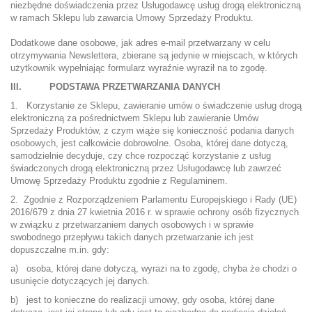
niezbędne doświadczenia przez Usługodawcę usług drogą elektroniczną
w ramach Sklepu lub zawarcia Umowy Sprzedaży Produktu.
Dodatkowe dane osobowe, jak adres e-mail przetwarzany w celu
otrzymywania Newslettera, zbierane są jedynie w miejscach, w których
użytkownik wypełniając formularz wyraźnie wyraził na to zgodę.
III. PODSTAWA PRZETWARZANIA DANYCH
1. Korzystanie ze Sklepu, zawieranie umów o świadczenie usług drogą
elektroniczną za pośrednictwem Sklepu lub zawieranie Umów
Sprzedaży Produktów, z czym wiąże się konieczność podania danych
osobowych, jest całkowicie dobrowolne. Osoba, której dane dotyczą,
samodzielnie decyduje, czy chce rozpocząć korzystanie z usług
świadczonych drogą elektroniczną przez Usługodawcę lub zawrzeć
Umowę Sprzedaży Produktu zgodnie z Regulaminem.
2. Zgodnie z Rozporządzeniem Parlamentu Europejskiego i Rady (UE)
2016/679 z dnia 27 kwietnia 2016 r. w sprawie ochrony osób fizycznych
w związku z przetwarzaniem danych osobowych i w sprawie
swobodnego przepływu takich danych przetwarzanie ich jest
dopuszczalne m.in. gdy:
a) osoba, której dane dotyczą, wyrazi na to zgodę, chyba że chodzi o
usunięcie dotyczących jej danych.
b) jest to konieczne do realizacji umowy, gdy osoba, której dane