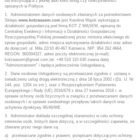
lub korzystająca z jednej albo kilku usług czy funkcjonalności
opisanych w Polityce.
1. Administratorem danych osobowych zbieranych za pośrednictwem
Sklepu
www.kotzwasem.com
jest Karolina Wąsik wykonująca
działalność gospodarczą pod firmą KOT Z WĄSEM, wpisaną do
Centralnej Ewidencji i Informacji o Działalności Gospodarczej
Rzeczypospolitej Polskiej prowadzonej przez ministra właściwego do
spraw gospodarki; adres miejsca wykonywania działalności oraz adres
do doręczeń: ul. Miła 22/10 40-467 Katowice, NIP: 954 262 4664,
REGON: 360304327, adres poczty elektronicznej (e-mail):
kotzwasem@gmail.com,tel. +48 510 110 630 zwana dalej
"Administratorem" i będąca jednocześnie Usługodawcą.
2. Dane osobowe Usługobiorcy są przetwarzane zgodnie z ustawą o
świadczeniu usług drogą elektroniczną z dnia 18 lipca 2002 r.(Dz. U. Nr
144, poz. 1204 ze zm.), oraz z Rozporządzeniem Parlamentu
Europejskiego i Rady (UE) 2016/679 z dnia 27 kwietnia 2016 r. w
sprawie ochrony osób fizycznych w związku z przetwarzaniem danych
osobowych i w sprawie swobodnego przepływu takich danych oraz
uchylenia dyrektywy 95/46/WE.
3. Administrator dokłada szczególnej staranności w celu ochrony
interesów osób, których dane dotyczą, a w szczególności zapewnia, że
zbierane przez niego dane są:
a) przetwarzane zgodnie z prawem, przepisami dotyczącymi ochrony