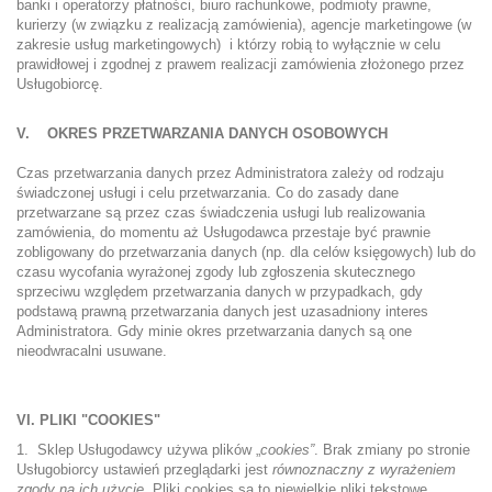
banki i operatorzy płatności, biuro rachunkowe, podmioty prawne,
kurierzy (w związku z realizacją zamówienia), agencje marketingowe (w
zakresie usług marketingowych) i którzy robią to wyłącznie w celu
prawidłowej i zgodnej z prawem realizacji zamówienia złożonego przez
Usługobiorcę.
V. OKRES PRZETWARZANIA DANYCH OSOBOWYCH
Czas przetwarzania danych przez Administratora zależy od rodzaju
świadczonej usługi i celu przetwarzania. Co do zasady dane
przetwarzane są przez czas świadczenia usługi lub realizowania
zamówienia, do momentu aż Usługodawca przestaje być prawnie
zobligowany do przetwarzania danych (np. dla celów księgowych) lub do
czasu wycofania wyrażonej zgody lub zgłoszenia skutecznego
sprzeciwu względem przetwarzania danych w przypadkach, gdy
podstawą prawną przetwarzania danych jest uzasadniony interes
Administratora. Gdy minie okres przetwarzania danych są one
nieodwracalni usuwane.
VI. PLIKI "COOKIES"
1. Sklep Usługodawcy używa plików „
cookies”
. Brak zmiany po stronie
Usługobiorcy ustawień przeglądarki jest
równoznaczny z wyrażeniem
zgody na ich użycie.
Pliki cookies są to niewielkie pliki tekstowe