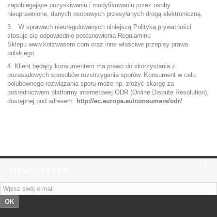
zapobiegające pozyskiwaniu i modyfikowaniu przez osoby
nieuprawnione, danych osobowych przesyłanych drogą elektroniczną.
3. W sprawach nieuregulowanych niniejszą Polityką prywatności
stosuje się odpowiednio postanowienia Regulaminu
Sklepu www.kotzwasem.com oraz inne właściwe przepisy prawa
polskiego.
4. Klient będący konsumentem ma prawo do skorzystania z
pozasądowych sposobów rozstrzygania sporów. Konsument w celu
polubownego rozwiązania sporu może np. złożyć skargę za
pośrednictwem platformy internetowej ODR (Online Dispute Resolution),
dostępnej pod adresem:
http://ec.europa.eu/consumers/odr/
NEWSLETTER
OK