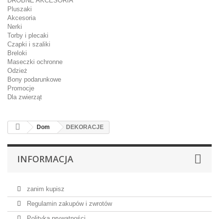
DROBNE AKCESORIA
Pluszaki
Akcesoria
Nerki
Torby i plecaki
Czapki i szaliki
Breloki
Maseczki ochronne
Odzież
Bony podarunkowe
Promocje
Dla zwierząt
Dom
DEKORACJE
INFORMACJA
zanim kupisz
Regulamin zakupów i zwrotów
Polityka prywatności