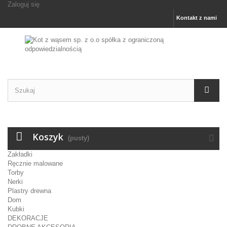
Zaloguj się
Kontakt z nami
Koszyk
(pusty)
Zakładki
Ręcznie malowane
Torby
Nerki
Plastry drewna
Dom
Kubki
DEKORACJE