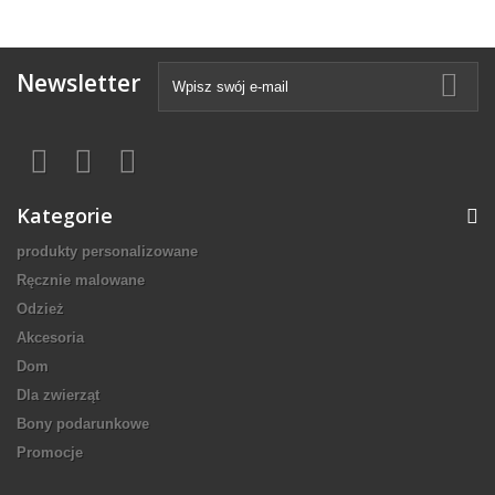
Newsletter
Kategorie
produkty personalizowane
Ręcznie malowane
Odzież
Akcesoria
Dom
Dla zwierząt
Bony podarunkowe
Promocje